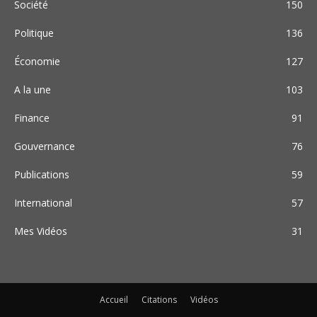
Société
150
Politique
136
Économie
127
A la une
103
Finance
91
Gouvernance
76
Publications
59
International
57
Mes Vidéos
31
Accueil
Citations
Vidéos