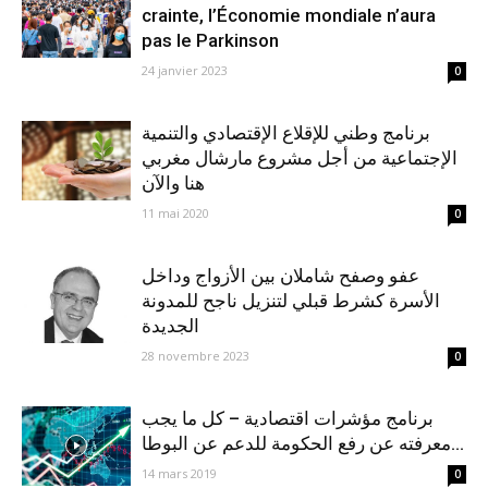
crainte, l’Économie mondiale n’aura
pas le Parkinson
24 janvier 2023
0
برنامج وطني للإقلاع الإقتصادي والتنمية
الإجتماعية من أجل مشروع مارشال مغربي
هنا والآن
11 mai 2020
0
عفو وصفح شاملان بين الأزواج وداخل
الأسرة كشرط قبلي لتنزيل ناجح للمدونة
الجديدة
28 novembre 2023
0
برنامج مؤشرات اقتصادية – كل ما يجب
معرفته عن رفع الحكومة للدعم عن البوطا...
14 mars 2019
0