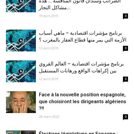
الضرائب وسندان قانون المنافسة … هذه
مشاكل التجار...
19 avril 2019
0
برنامج مؤشرات اقتصادية – ماهي أسباب
الأزمة التي يمر منها قطاع العقار بالمغرب ؟
12 avril 2019
0
برنامج مؤشرات اقتصادية – العالم القروي
بين إكراهات الواقع ورهانات المستقبل
12 avril 2019
0
Face à la nouvelle position espagnole,
que choisiront les dirigeants algériens
?!!
28 mars 2022
0
Élections législatives en Espagne :